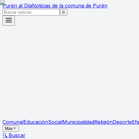
Purén
al Día
Noticias de la comuna de Purén
Ir
Comunal
Educación
Social
Municipalidad
Religión
Deporte
Ef
Más
🔍 Buscar