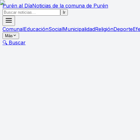
Purén
al Día
Noticias de la comuna de Purén
Ir
Comunal
Educación
Social
Municipalidad
Religión
Deporte
Ef
Más
🔍 Buscar