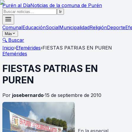
Purén
al Día
Noticias de la comuna de Purén
Ir
Comunal
Educación
Social
Municipalidad
Religión
Deporte
Ef
Más
🔍 Buscar
Inicio
›
Efemérides
›
FIESTAS PATRIAS EN PUREN
Efemérides
FIESTAS PATRIAS EN
PUREN
Por
josebernardo
·
15 de septiembre de 2010
En la especial