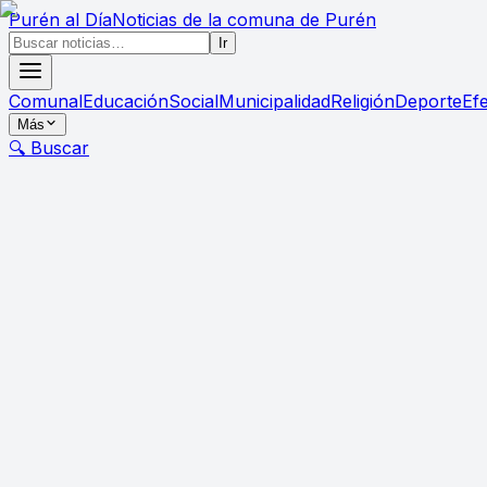
Purén
al Día
Noticias de la comuna de Purén
Ir
Comunal
Educación
Social
Municipalidad
Religión
Deporte
Ef
Más
🔍 Buscar