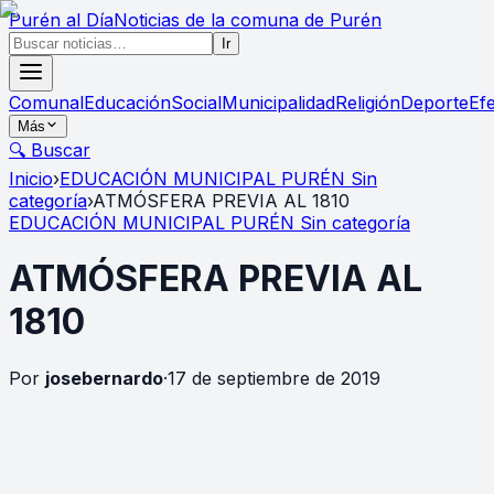
Purén
al Día
Noticias de la comuna de Purén
Ir
Comunal
Educación
Social
Municipalidad
Religión
Deporte
Ef
Más
🔍 Buscar
Inicio
›
EDUCACIÓN MUNICIPAL PURÉN Sin
categoría
›
ATMÓSFERA PREVIA AL 1810
EDUCACIÓN MUNICIPAL PURÉN Sin categoría
ATMÓSFERA PREVIA AL
1810
Por
josebernardo
·
17 de septiembre de 2019