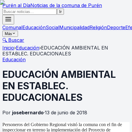
Purén
al Día
Noticias de la comuna de Purén
Ir
Comunal
Educación
Social
Municipalidad
Religión
Deporte
Ef
Más
🔍 Buscar
Inicio
›
Educación
›
EDUCACIÓN AMBIENTAL EN
ESTABLEC. EDUCACIONALES
Educación
EDUCACIÓN AMBIENTAL
EN ESTABLEC.
EDUCACIONALES
Por
josebernardo
·
13 de junio de 2018
Personeros del Gobierno Regional visitó la comuna con el fin de
inspeccionar en terreno la implementación del Proyecto de