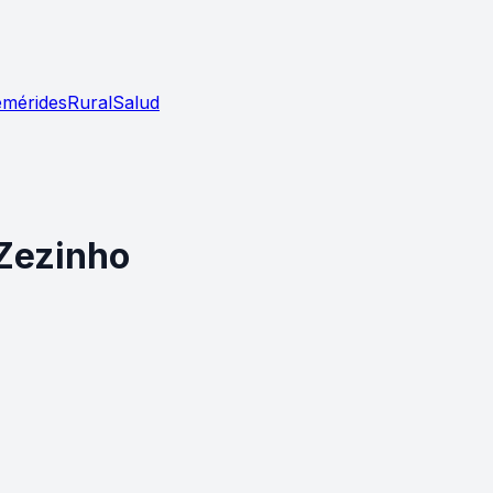
emérides
Rural
Salud
 Zezinho