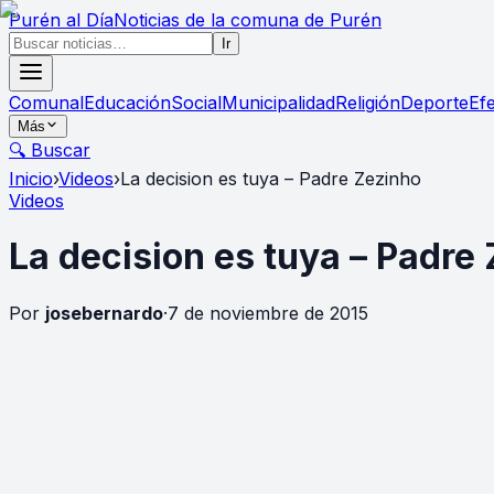
Purén
al Día
Noticias de la comuna de Purén
Ir
Comunal
Educación
Social
Municipalidad
Religión
Deporte
Ef
Más
🔍 Buscar
Inicio
›
Videos
›
La decision es tuya – Padre Zezinho
Videos
La decision es tuya – Padre
Por
josebernardo
·
7 de noviembre de 2015