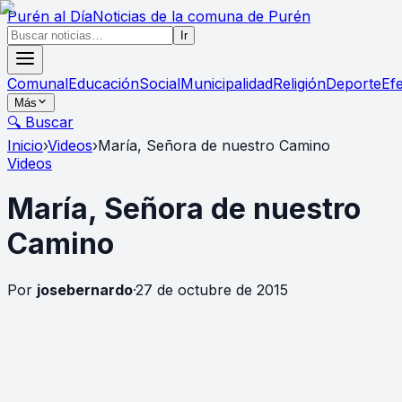
Purén
al Día
Noticias de la comuna de Purén
Ir
Comunal
Educación
Social
Municipalidad
Religión
Deporte
Ef
Más
🔍 Buscar
Inicio
›
Videos
›
María, Señora de nuestro Camino
Videos
María, Señora de nuestro
Camino
Por
josebernardo
·
27 de octubre de 2015