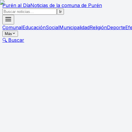
Purén
al Día
Noticias de la comuna de Purén
Ir
Comunal
Educación
Social
Municipalidad
Religión
Deporte
Ef
Más
🔍 Buscar