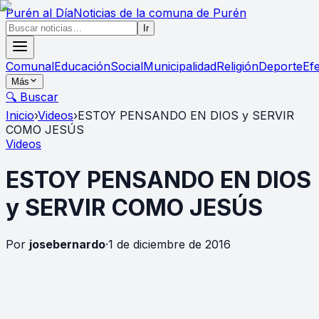
Purén
al Día
Noticias de la comuna de Purén
Ir
Comunal
Educación
Social
Municipalidad
Religión
Deporte
Ef
Más
🔍 Buscar
Inicio
›
Videos
›
ESTOY PENSANDO EN DIOS y SERVIR
COMO JESÚS
Videos
ESTOY PENSANDO EN DIOS
y SERVIR COMO JESÚS
Por
josebernardo
·
1 de diciembre de 2016