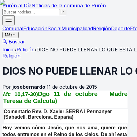
Purén
al Día
Noticias de la comuna de Purén
Ir
Comunal
Educación
Social
Municipalidad
Religión
Deporte
Ef
Más
🔍 Buscar
Inicio
›
Religión
›
DIOS NO PUEDE LLENAR LO QUE ESTÁ 
Religión
DIOS NO PUEDE LLENAR LO
Por
josebernardo
·
11 de octubre de 2015
Dgo 11 de octubre Madre
Mc
10,17-30)
Teresa de Calcuta)
Comentario Rev. D. Xavier SERRA i Permanyer
(Sabadell, Barcelona, España)
Hoy vemos cómo Jesús, que nos ama, quiere que
todos entremos en el Reino de los cielos. De ahí esta