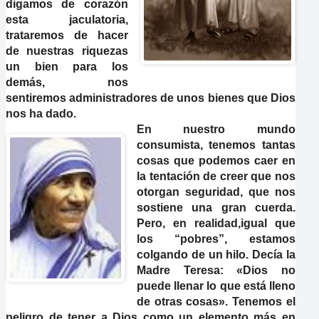
digamos de corazón
esta jaculatoria,
trataremos de hacer
de nuestras riquezas
un bien para los
demás, nos
sentiremos administradores de unos bienes que Dios
nos ha dado.
En nuestro mundo
consumista, tenemos tantas
cosas que podemos caer en
la tentación de creer que nos
otorgan seguridad, que nos
sostiene una gran cuerda.
Pero, en realidad,igual que
los “pobres”, estamos
colgando de un hilo. Decía la
Madre Teresa: «Dios no
puede llenar lo que está lleno
de otras cosas». Tenemos el
peligro de tener a Dios como un elemento más en