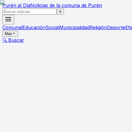
Purén
al Día
Noticias de la comuna de Purén
Ir
Comunal
Educación
Social
Municipalidad
Religión
Deporte
Ef
Más
🔍 Buscar