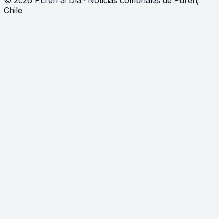
©
2026
Purén al Día · Noticias comunales de Purén,
Chile