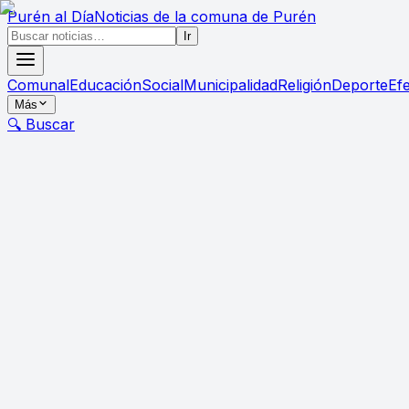
Purén
al Día
Noticias de la comuna de Purén
Ir
Comunal
Educación
Social
Municipalidad
Religión
Deporte
Ef
Más
🔍 Buscar