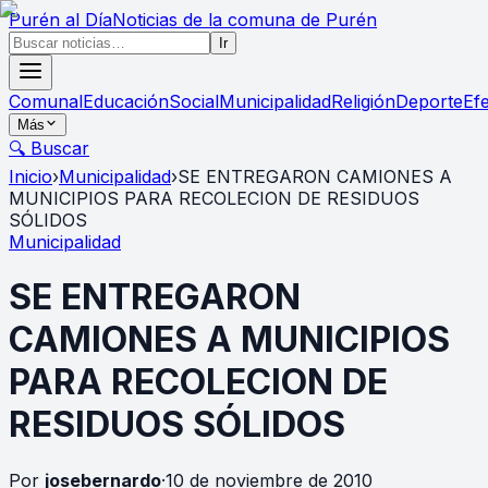
Purén
al Día
Noticias de la comuna de Purén
Ir
Comunal
Educación
Social
Municipalidad
Religión
Deporte
Ef
Más
🔍 Buscar
Inicio
›
Municipalidad
›
SE ENTREGARON CAMIONES A
MUNICIPIOS PARA RECOLECION DE RESIDUOS
SÓLIDOS
Municipalidad
SE ENTREGARON
CAMIONES A MUNICIPIOS
PARA RECOLECION DE
RESIDUOS SÓLIDOS
Por
josebernardo
·
10 de noviembre de 2010