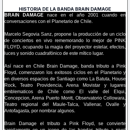
HISTORIA DE LA BANDA
BRAIN DAMAGE
BRAIN DAMAGE
nace en el año 2001 cuando en
conversaciones con el Planetario de Chile.
Marcelo Segovia Sanz, propone la producción de un ciclo
de conciertos en vivo rememorando lo mejor de PINK
FLOYD, ocupando la magia del proyector estelar, efectos,
luces y sonido cuadrafónico de este mítico lugar.
Así nace en Chile Brain Damage, banda tributo a Pink
Floyd, comenzaron los exitosos ciclos en el Planetario y
en diversos espacios de Santiago como La Batuta, House
Rock, Teatro Providencia, Arena Movistar y lugares
emblematicos de Chile como El valle del Elqui,
Concepcion, Arena Puerto Montt, Observatorio Collowara,
Teatro regional del Maule-Talca, Vallenar, Ovalle y
Antofagasta, por nombrar algunos.
Brain Damage el tributo a Pink Floyd, se convierte
rapidamente en un icono de las bandas tributo a nivel