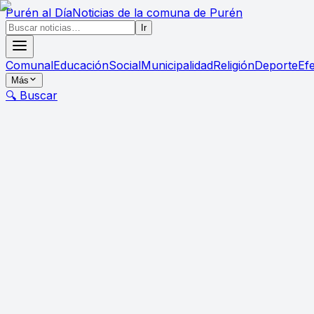
Purén
al Día
Noticias de la comuna de Purén
Ir
Comunal
Educación
Social
Municipalidad
Religión
Deporte
Ef
Más
🔍 Buscar