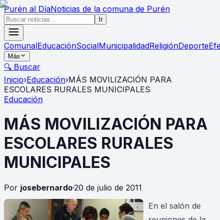
Purén
al Día
Noticias de la comuna de Purén
Ir
Comunal
Educación
Social
Municipalidad
Religión
Deporte
Ef
Más
🔍 Buscar
Inicio
›
Educación
›
MÁS MOVILIZACIÓN PARA
ESCOLARES RURALES MUNICIPALES
Educación
MÁS MOVILIZACIÓN PARA
ESCOLARES RURALES
MUNICIPALES
Por
josebernardo
·
20 de julio de 2011
En el salón de
reuniones de la