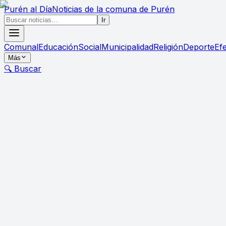
Purén
al Día
Noticias de la comuna de Purén
Ir
Comunal
Educación
Social
Municipalidad
Religión
Deporte
Ef
Más
🔍 Buscar