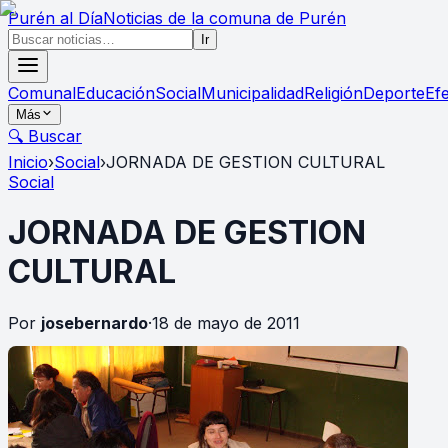
Purén
al Día
Noticias de la comuna de Purén
Ir
Comunal
Educación
Social
Municipalidad
Religión
Deporte
Ef
Más
🔍 Buscar
Inicio
›
Social
›
JORNADA DE GESTION CULTURAL
Social
JORNADA DE GESTION
CULTURAL
Por
josebernardo
·
18 de mayo de 2011