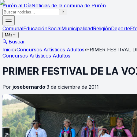
Purén
al Día
Noticias de la comuna de Purén
Ir
Comunal
Educación
Social
Municipalidad
Religión
Deporte
Ef
Más
🔍 Buscar
Inicio
›
Concursos Artísticos Adultos
›
PRIMER FESTIVAL 
Concursos Artísticos Adultos
PRIMER FESTIVAL DE LA 
Por
josebernardo
·
3 de diciembre de 2011