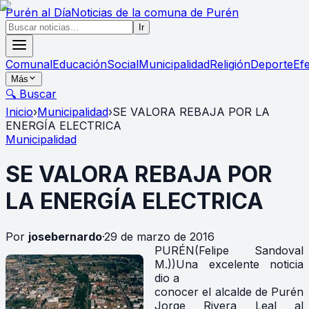
Purén
al Día
Noticias de la comuna de Purén
Ir
Comunal
Educación
Social
Municipalidad
Religión
Deporte
Ef
Más
🔍 Buscar
Inicio
›
Municipalidad
›
SE VALORA REBAJA POR LA
ENERGÍA ELECTRICA
Municipalidad
SE VALORA REBAJA POR
LA ENERGÍA ELECTRICA
Por
josebernardo
·
29 de marzo de 2016
PURÉN(Felipe Sandoval
M.))Una excelente noticia
dio a
conocer el alcalde de Purén
Jorge Rivera Leal al