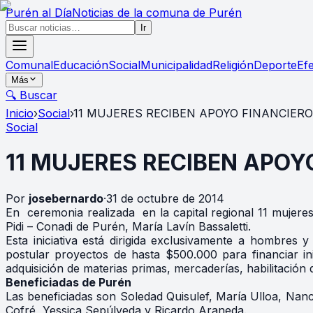
Purén
al Día
Noticias de la comuna de Purén
Ir
Comunal
Educación
Social
Municipalidad
Religión
Deporte
Ef
Más
🔍 Buscar
Inicio
›
Social
›
11 MUJERES RECIBEN APOYO FINANCIERO
Social
11 MUJERES RECIBEN APOYO
Por
josebernardo
·
31 de octubre de 2014
En ceremonia realizada en la capital regional 11 mujer
Pidi – Conadi de Purén, María Lavín Bassaletti.
Esta iniciativa está dirigida exclusivamente a hombres 
postular proyectos de hasta $500.000 para financiar i
adquisición de materias primas, mercaderías, habilitación 
Beneficiadas de Purén
Las beneficiadas son Soledad Quisulef, María Ulloa, Nan
Cofré, Yessica Sepúlveda y Ricardo Araneda.