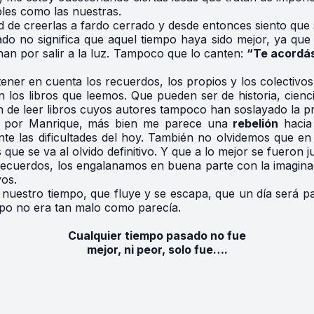
bles como las nuestras.
d de creerlas a fardo cerrado y desde entonces siento que
do no significa que aquel tiempo haya sido mejor, ya que
nan por salir a la luz. Tampoco que lo canten:
“Te acordás
tener en cuenta los recuerdos, los propios y los colectiv
os libros que leemos. Que pueden ser de historia, cienc
n de leer libros cuyos autores tampoco han soslayado la pr
cho por Manrique, más bien me parece una
rebelión
hacia 
te las dificultades del hoy. También no olvidemos que en 
que se va al olvido definitivo. Y que a lo mejor se fueron
cuerdos, los engalanamos en buena parte con la imaginaci
vos.
 nuestro tiempo, que fluye y se escapa, que un día será p
po no era tan malo como parecía.
Cualquier tiempo pasado no fue
mejor, ni peor, solo fue….