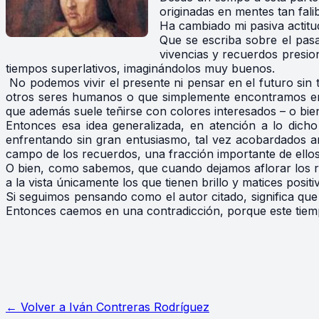
originadas en mentes tan fali
Ha cambiado mi pasiva actitu
Que se escriba sobre el pasa
vivencias y recuerdos presio
tiempos superlativos, imaginándolos muy buenos.
No podemos vivir el presente ni pensar en el futuro sin 
otros seres humanos o que simplemente encontramos en l
que además suele teñirse con colores interesados – o bie
Entonces esa idea generalizada, en atención a lo di
enfrentando sin gran entusiasmo, tal vez acobardados an
campo de los recuerdos, una fracción importante de ellos 
O bien, como sabemos, que cuando dejamos aflorar los re
a la vista únicamente los que tienen brillo y matices positi
Si seguimos pensando como el autor citado, significa que
Entonces caemos en una contradicción, porque este tiem
← Volver a
Iván Contreras Rodríguez