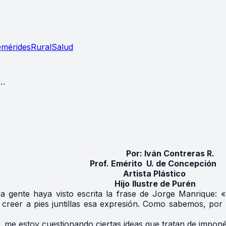
emérides
Rural
Salud
…
Por: Iván Contreras R.
. Emérito U. de Concepción
Artista Plástico
Hijo
Ilustre de Purén
 gente haya visto escrita la frase de Jorge Manrique: «
a creer a pies juntillas esa expresión. Como sabemos, po
, me estoy cuestionando ciertas ideas que tratan de impon