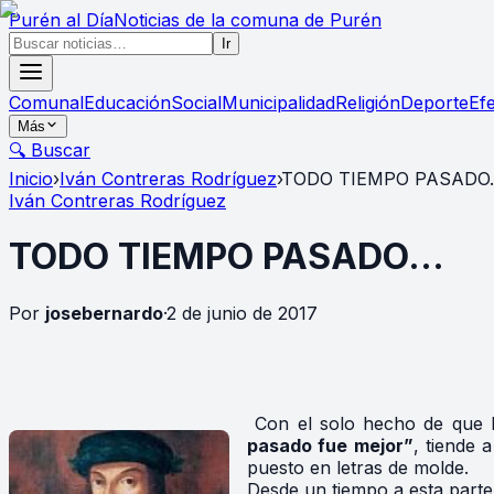
Purén
al Día
Noticias de la comuna de Purén
Ir
Comunal
Educación
Social
Municipalidad
Religión
Deporte
Ef
Más
🔍 Buscar
Inicio
›
Iván Contreras Rodríguez
›
TODO TIEMPO PASADO
Iván Contreras Rodríguez
TODO TIEMPO PASADO…
Por
josebernardo
·
2 de junio de 2017
Prof
Con el solo hecho de que la
pasado fue mejor”
, tiende 
puesto en letras de molde.
Desde un tiempo a esta parte