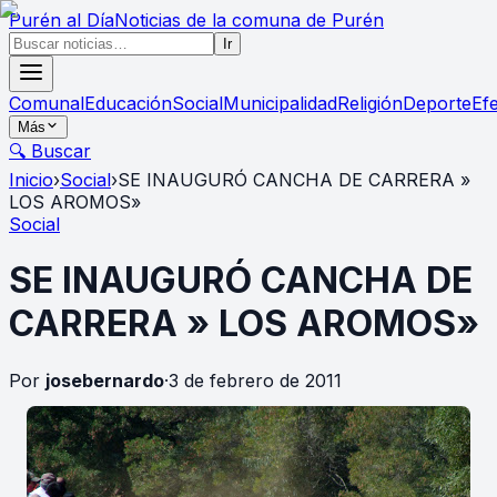
Purén
al Día
Noticias de la comuna de Purén
Ir
Comunal
Educación
Social
Municipalidad
Religión
Deporte
Ef
Más
🔍 Buscar
Inicio
›
Social
›
SE INAUGURÓ CANCHA DE CARRERA »
LOS AROMOS»
Social
SE INAUGURÓ CANCHA DE
CARRERA » LOS AROMOS»
Por
josebernardo
·
3 de febrero de 2011