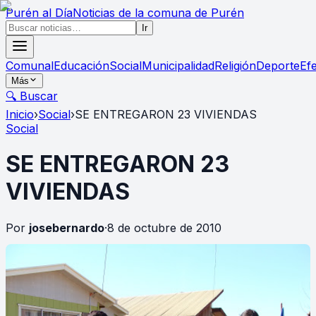
Purén
al Día
Noticias de la comuna de Purén
Ir
Comunal
Educación
Social
Municipalidad
Religión
Deporte
Ef
Más
🔍 Buscar
Inicio
›
Social
›
SE ENTREGARON 23 VIVIENDAS
Social
SE ENTREGARON 23
VIVIENDAS
Por
josebernardo
·
8 de octubre de 2010