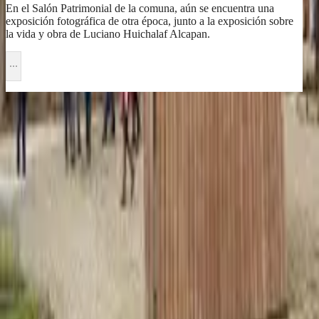
En el Salón Patrimonial de la comuna, aún se encuentra una
exposición fotográfica de otra época, junto a la exposición sobre
la vida y obra de Luciano Huichalaf Alcapan.
← Volver a
Turismo
Purén
al Día
Portal de noticias de la comuna de Purén, Región de La
Araucanía, Chile.
Secciones
Comunal
Educación
Social
Municipalidad
Religión
Deporte