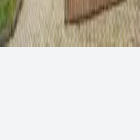
Más
Buscador
Administración
©
2026
Purén al Día · Noticias comunales de Purén,
Chile