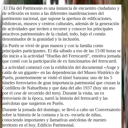
El Día del Patrimonio es una instancia de encuentro ciudadano y
de reflexión en torno a las diferentes manifestaciones del
patrimonio nacional, que supone la apertura de edificaciones,
bibliotecas, museos y centros culturales, además de la generación
de actividades que inviten a recorrer y conocer los principales
atractivos patrimoniales de la ciudad, todo, bajo el común
denominador de la gratuidad y la inclusión.
En Purén se vivió de gran manera y con la familia como
principales participantes. El día sábado a eso de las 15:00 horas se
dio inicio a la actividad “Huellas del Ferrocarril”, emotiva jornada
que contó con la participación de ex funcionarios del ferrocarril.
La actividad comenzó con la exhibición del documental «Auge y
caída de un gigante» en las dependencias del Museo Histórico de
Purén, posteriormente se visitó el túnel Sanzana: uno de los 5
túneles ferroviarios de gran importancia patrimonial que cruzan la
Cordillera de Nahuelbuta y que data del año 1937 (hoy sin uso
por el cese de recorrido del tren). Durante la visita, un ex
ferroviario de la época, narró la historia del ferrocarril y las
anécdotas que surgieron en Purén.
Durante la jornada del domingo, se llevó a cabo un Conversatorio
sobre la historia de la comuna y la ex- escuela de niñas,
conociendo importantes y llamativas anécdotas de nuestro
territorio en el hoy, Edificio Patrimonial.