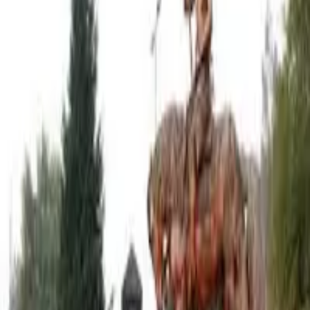
Inicio
›
Turismo
›
DÍA DEL PATRIMONIO CULTURAL
Turismo
DÍA DEL PATRIMONIO
CULTURAL
Por
josebernardo
·
29 de mayo de 2018
Recuerdos y anécdotas de la historia local además
de recorridos por lugares emblemáticos marcaron la
familiar jornada