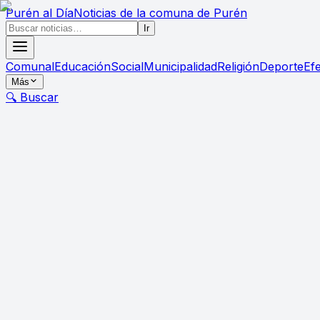
Purén
al Día
Noticias de la comuna de Purén
Ir
Comunal
Educación
Social
Municipalidad
Religión
Deporte
Ef
Más
🔍 Buscar