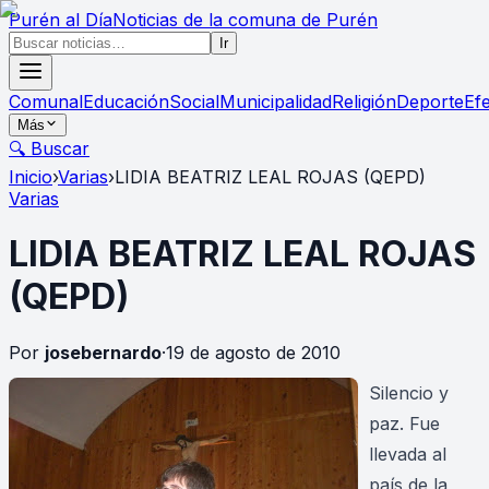
Purén
al Día
Noticias de la comuna de Purén
Ir
Comunal
Educación
Social
Municipalidad
Religión
Deporte
Ef
Más
🔍 Buscar
Inicio
›
Varias
›
LIDIA BEATRIZ LEAL ROJAS (QEPD)
Varias
LIDIA BEATRIZ LEAL ROJAS
(QEPD)
Por
josebernardo
·
19 de agosto de 2010
Silencio y
paz. Fue
llevada al
país de la