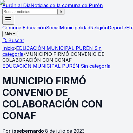
Purén
al Día
Noticias de la comuna de Purén
Ir
Comunal
Educación
Social
Municipalidad
Religión
Deporte
Ef
Más
🔍 Buscar
Inicio
›
EDUCACIÓN MUNICIPAL PURÉN Sin
categoría
›
MUNICIPIO FIRMÓ CONVENIO DE
COLABORACIÓN CON CONAF
EDUCACIÓN MUNICIPAL PURÉN Sin categoría
MUNICIPIO FIRMÓ
CONVENIO DE
COLABORACIÓN CON
CONAF
Por
josebernardo
·
8 de julio de 2023