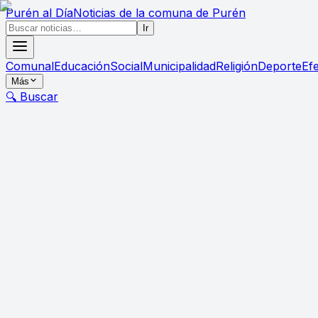
Purén
al Día
Noticias de la comuna de Purén
Ir
Comunal
Educación
Social
Municipalidad
Religión
Deporte
Ef
Más
🔍 Buscar