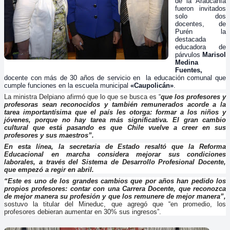
de la Araucanía
fueron invitados
solo dos
docentes, de
Purén la
destacada
educadora de
párvulos
Marisol
Medina
Fuentes
,
docente con más de 30 años de servicio en la educación comunal que
cumple funciones en la escuela municipal
«Caupolicán»
.
La ministra Delpiano afirmó que lo que se busca es “
que los profesores y
profesoras sean reconocidos y también remunerados acorde a la
tarea importantísima que el país les otorga: formar a los niños y
jóvenes, porque no hay tarea más significativa. El gran cambio
cultural que está pasando es que Chile vuelve a creer en sus
profesores y sus maestros”.
En esta línea, la secretaria de Estado resaltó que la Reforma
Educacional en marcha considera mejorar sus condiciones
laborales, a través del Sistema de Desarrollo Profesional Docente,
que empezó a regir en abril.
“Este es uno de los grandes cambios que por años han pedido los
propios profesores: contar con una Carrera Docente, que reconozca
de mejor manera su profesión y que los remunere de mejor manera”,
sostuvo la titular del Mineduc, que agregó que “en promedio, los
profesores debieran aumentar en 30% sus ingresos”.