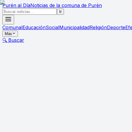
Purén
al Día
Noticias de la comuna de Purén
Ir
Comunal
Educación
Social
Municipalidad
Religión
Deporte
Ef
Más
🔍 Buscar