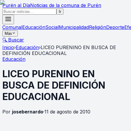
Purén
al Día
Noticias de la comuna de Purén
Ir
Comunal
Educación
Social
Municipalidad
Religión
Deporte
Ef
Más
🔍 Buscar
Inicio
›
Educación
›
LICEO PURENINO EN BUSCA DE
DEFINICIÓN EDUCACIONAL
Educación
LICEO PURENINO EN
BUSCA DE DEFINICIÓN
EDUCACIONAL
Por
josebernardo
·
11 de agosto de 2010