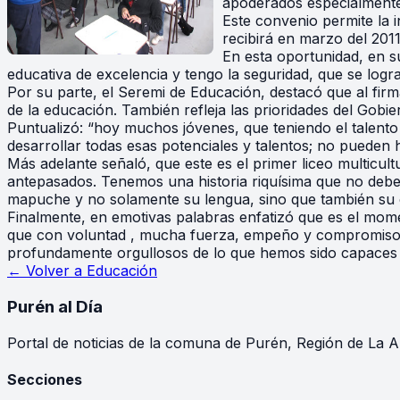
apoderados especialmente 
Este convenio permite la 
recibirá en marzo del 201
En esta oportunidad, en s
educativa de excelencia y tengo la seguridad, que se logra
Por su parte, el Seremi de Educación, destacó que al fi
de la educación. También refleja las prioridades del Gob
Puntualizó: “hoy muchos jóvenes, que teniendo el talento
desarrollar todas esas potenciales y talentos; no pueden h
Más adelante señaló, que este es el primer liceo multicult
antepasados. Tenemos una historia riquísima que no debe
mapuche y no solamente su lengua, sino que también su c
Finalmente, en emotivas palabras enfatizó que es el mo
que con voluntad , mucha fuerza, empeño y compromiso d
profundamente orgullosos de lo que hemos sido capaces de
← Volver a
Educación
Purén
al Día
Portal de noticias de la comuna de Purén, Región de La A
Secciones