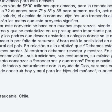
invitados para esta ocasión.
inversión de $500 millones aproximados, para la remodelaci
1 a 72 alumnos para 7° y 8° y 36 para primero medio, actu
u saludo, el alcalde de la comuna, dijo: “es una tremenda a
rán las metas que este proyecto significa.
rmar este convenio se hace con muchas esperanzas, siendo 
ierno y que se materializa en un presupuesto importante par
 y los padres que desean enviarlos a colegios donde se le 
acerlo por falta de recursos. Ahora está la posibilidad en e
ural del país. En relación a ello enfatizó que :“Debemos est
mos perder. Al contrario debemos rescatar y mostrar. En e
osmovisión , sus tradiciones, sus costumbres, su música 
mento comenzar a “conocernos y querernos” Porque nadie q
e todos y naturalmente con la ayuda de Dios, seremos cap
 construir hoy y aquí para los hijos del mañana”, rubricó
raucanía, Chile.