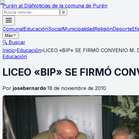
Purén
al Día
Noticias de la comuna de Purén
Ir
Comunal
Educación
Social
Municipalidad
Religión
Deporte
Ef
Más
🔍 Buscar
Inicio
›
Educación
›
LICEO «BIP» SE FIRMÓ CONVENIO M.
Educación
LICEO «BIP» SE FIRMÓ CON
Por
josebernardo
·
18 de noviembre de 2010