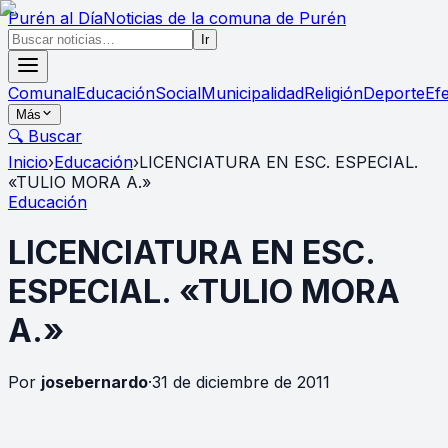
Purén
al Día
Noticias de la comuna de Purén
Ir
Comunal
Educación
Social
Municipalidad
Religión
Deporte
Ef
Más
🔍 Buscar
Inicio
›
Educación
›
LICENCIATURA EN ESC. ESPECIAL.
«TULIO MORA A.»
Educación
LICENCIATURA EN ESC.
ESPECIAL. «TULIO MORA
A.»
Por
josebernardo
·
31 de diciembre de 2011