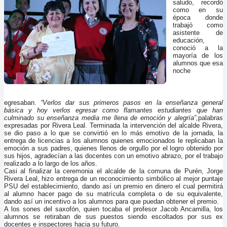
saludo, recordó
como en su
época donde
trabajó como
asistente de
educación,
conoció a la
mayoría de los
alumnos que esa
noche
egresaban.
“Verlos dar sus primeros pasos en la enseñanza general
básica y hoy verlos egresar como flamantes estudiantes que han
culminado su enseñanza media me llena de emoción y alegría”,
palabras
expresadas por Rivera Leal. Terminada la intervención del alcalde Rivera,
se dio paso a lo que se convirtió en lo más emotivo de la jornada, la
entrega de licencias a los alumnos quienes emocionados le replicaban la
emoción a sus padres, quienes llenos de orgullo por el logro obtenido por
sus hijos, agradecían a las docentes con un emotivo abrazo, por el trabajo
realizado a lo largo de los años.
Casi al finalizar la ceremonia el alcalde de la comuna de Purén, Jorge
Rivera Leal, hizo entrega de un reconocimiento simbólico al mejor puntaje
PSU del establecimiento, dando así un premio en dinero el cual permitirá
al alumno hacer pago de su matrícula completa o de su equivalente,
dando así un incentivo a los alumnos para que puedan obtener el premio.
A los sones del saxofón, quien tocaba el profesor Jacob Ancamilla
, los
alumnos se retiraban de sus puestos siendo escoltados por sus ex
docentes e inspectores hacia su futuro.