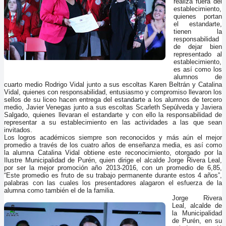
realiza fuera del
establecimiento,
quienes portan
el estandarte,
tienen la
responsabilidad
de dejar bien
representado al
establecimiento,
es así como los
alumnos de
cuarto medio Rodrigo Vidal junto a sus escoltas Karen Beltrán y Catalina
Vidal, quienes con responsabilidad, entusiasmo y compromiso llevaron los
sellos de su liceo hacen entrega del estandarte a los alumnos de tercero
medio, Javier Venegas junto a sus escoltas Scarleth Sepúlveda y Javiera
Salgado, quienes llevaran el estandarte y con ello la responsabilidad de
representar a su establecimiento en las actividades a las que sean
invitados.
Los logros académicos siempre son reconocidos y más aún el mejor
promedio a través de los cuatro años de enseñanza media, es así como
la alumna Catalina Vidal obtiene este reconocimiento, otorgado por la
Ilustre Municipalidad de Purén, quien dirige el alcalde Jorge Rivera Leal,
por ser la mejor promoción año 2013-2016, con un promedio de 6,85,
“Este promedio es fruto de su trabajo permanente durante estos 4 años”,
palabras con las cuales los presentadores alagaron el esfuerza de la
alumna como también el de la familia.
Jorge Rivera
Leal, alcalde de
la Municipalidad
de Purén, en su