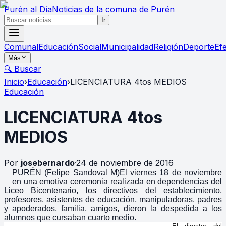
Purén
al Día
Noticias de la comuna de Purén
Ir
Comunal
Educación
Social
Municipalidad
Religión
Deporte
Ef
Más
🔍 Buscar
Inicio
›
Educación
›
LICENCIATURA 4tos MEDIOS
Educación
LICENCIATURA 4tos
MEDIOS
Por
josebernardo
·
24 de noviembre de 2016
PURÉN (Felipe Sandoval M)El viernes 18 de noviembre
en una emotiva ceremonia realizada en dependencias del
Liceo Bicentenario, los directivos del establecimiento,
profesores, asistentes de educación, manipuladoras, padres
y apoderados, familia, amigos, dieron la despedida a los
alumnos que cursaban cuarto medio.