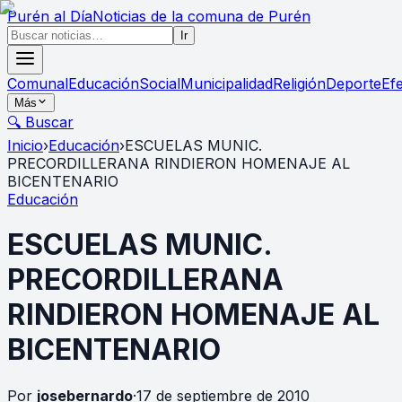
Purén
al Día
Noticias de la comuna de Purén
Ir
Comunal
Educación
Social
Municipalidad
Religión
Deporte
Ef
Más
🔍 Buscar
Inicio
›
Educación
›
ESCUELAS MUNIC.
PRECORDILLERANA RINDIERON HOMENAJE AL
BICENTENARIO
Educación
ESCUELAS MUNIC.
PRECORDILLERANA
RINDIERON HOMENAJE AL
BICENTENARIO
Por
josebernardo
·
17 de septiembre de 2010