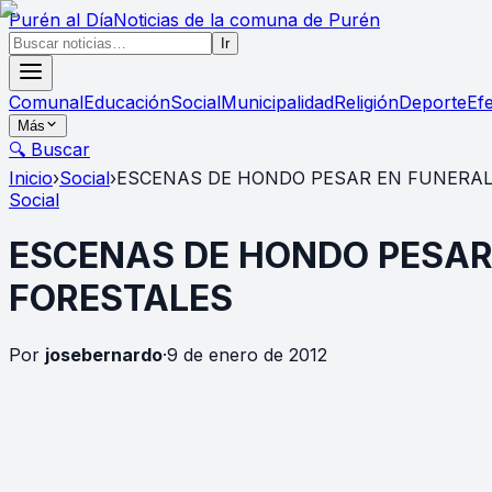
Purén
al Día
Noticias de la comuna de Purén
Ir
Comunal
Educación
Social
Municipalidad
Religión
Deporte
Ef
Más
🔍 Buscar
Inicio
›
Social
›
ESCENAS DE HONDO PESAR EN FUNERAL
Social
ESCENAS DE HONDO PESAR
FORESTALES
Por
josebernardo
·
9 de enero de 2012