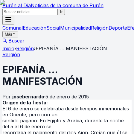
Purén
al Día
Noticias de la comuna de Purén
Ir
Comunal
Educación
Social
Municipalidad
Religión
Deporte
Ef
Más
🔍 Buscar
Inicio
›
Religión
›
EPIFANÍA … MANIFESTACIÓN
Religión
EPIFANÍA …
MANIFESTACIÓN
Por
josebernardo
·
5 de enero de 2015
Origen de la fiesta:
El 6 de enero se celebraba desde tiempos inmemoriales
en Oriente, pero con un
sentido pagano: En Egipto y Arabia, durante la noche
del 5 al 6 de enero se
recordaba el nacimiento del dios Aion. Creían que él se