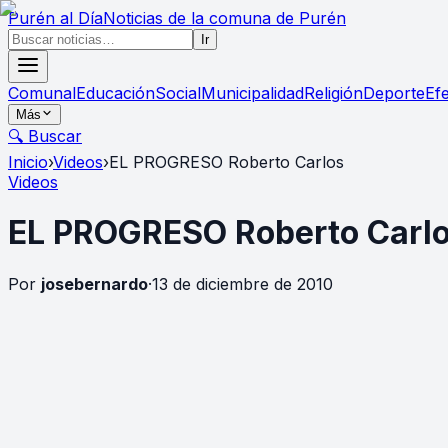
Purén
al Día
Noticias de la comuna de Purén
Ir
Comunal
Educación
Social
Municipalidad
Religión
Deporte
Ef
Más
🔍 Buscar
Inicio
›
Videos
›
EL PROGRESO Roberto Carlos
Videos
EL PROGRESO Roberto Carl
Por
josebernardo
·
13 de diciembre de 2010