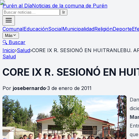
Purén
al Día
Noticias de la comuna de Purén
Ir
Comunal
Educación
Social
Municipalidad
Religión
Deporte
Ef
Más
🔍 Buscar
Inicio
›
Salud
›
CORE IX R. SESIONÓ EN HUITRANLEBU. 
Salud
CORE IX R. SESIONÓ EN H
Por
josebernardo
·
3 de enero de 2011
Dan
dic
Man
Ent
que