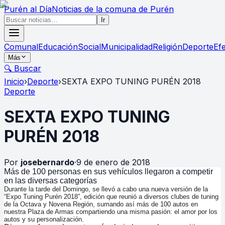
Purén
al Día
Noticias de la comuna de Purén
Ir
Comunal
Educación
Social
Municipalidad
Religión
Deporte
Ef
Más
🔍 Buscar
Inicio
›
Deporte
›
SEXTA EXPO TUNING PURÉN 2018
Deporte
SEXTA EXPO TUNING
PURÉN 2018
Por
josebernardo
·
9 de enero de 2018
Más de 100 personas en sus vehículos llegaron a competir
en las diversas categorías
Durante la tarde del Domingo, se llevó a cabo una nueva versión de la
“Expo Tuning Purén 2018”, edición que reunió a diversos clubes de tuning
de la Octava y Novena Región, sumando así más de 100 autos en
nuestra Plaza de Armas compartiendo una misma pasión: el amor por los
autos y su personalización.