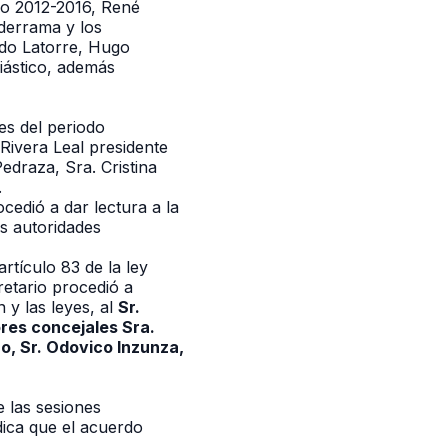
odo 2012-2016, René
lderrama y los
rdo Latorre, Hugo
siástico, además
es del periodo
Rivera Leal presidente
edraza, Sra. Cristina
.
ocedió a dar lectura a la
as autoridades
tículo 83 de la ley
retario procedió a
 y las leyes, al
S
r.
ores concejales Sra.
o, Sr. Odovico Inzunza,
e las sesiones
ndica que el acuerdo