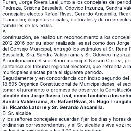
Purén, Jorge Rivera Leal junto a los concejales del peri
Pedraza, Cristina Bassaletti, Odovico Inzunza, Sandra Va
concejales electos Rafael Rivas, Gerardo Ancamilla, Rica
Trangulao; dirigentes sociales, culturales y de orden ecle
familiares de los ediles.
A
continuación, se realizó un reconocimiento a los concejal
2012-2016 por su labor realizada, es así como don Jorge 
del Consejo Municipal, entregó los estímulos al Sr. René P
Bassaletti, Sra. Sandra Valderrama y Sr. Odovico Inzunza
A continuación el secretario municipal Nelson Corre
a, pr
sentencia del tribunal regional electoral, que refrenda a l
municipales electas para el siguiente período.
Seguidamente y en concordancia con inciso segundo del ar
18.695 Orgánica Constitucional de Municipalidades, el sec
tomar el juramento o promesa de observar la Constitución
alcalde don Jorge Rivera Leal, como también a los señ
Sandra Valderrama, Sr. Rafael Rivas, Sr. Hugo Trangula
Sr. Ricardo Latorre y Sr. Gerardo Ancamilla.
El Sr. alcalde
y los señores concejales acuerdan fijar los días y horas d
ordinarias correspondientes, y el Sr. alcalde a viva voz i
es los días miércoles a las 9.00 de la mañana.