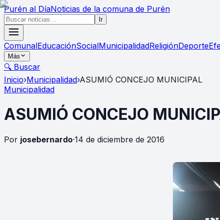
Purén
al Día
Noticias de la comuna de Purén
Ir
Comunal
Educación
Social
Municipalidad
Religión
Deporte
Ef
Más
🔍 Buscar
Inicio
›
Municipalidad
›
ASUMIÓ CONCEJO MUNICIPAL
Municipalidad
ASUMIÓ CONCEJO MUNICIP
Por
josebernardo
·
14 de diciembre de 2016