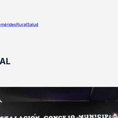
emérides
Rural
Salud
AL