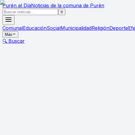
Purén
al Día
Noticias de la comuna de Purén
Ir
Comunal
Educación
Social
Municipalidad
Religión
Deporte
Ef
Más
🔍 Buscar