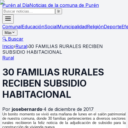
Purén
al Día
Noticias de la comuna de Purén
Ir
Comunal
Educación
Social
Municipalidad
Religión
Deporte
Ef
Más
🔍 Buscar
Inicio
›
Rural
›
30 FAMILIAS RURALES RECIBEN
SUBSIDIO HABITACIONAL
Rural
30 FAMILIAS RURALES
RECIBEN SUBSIDIO
HABITACIONAL
Por
josebernardo
·
4 de diciembre de 2017
Un bonito momento se vivió esta mañana de lunes en el salón patrimonial
de nuestra comuna, donde 30 familias pertenecientes a diversos sectores
rurales recibieron la feliz noticia de la adjudicación de subsidio para la
construcción de vivienda nueva.