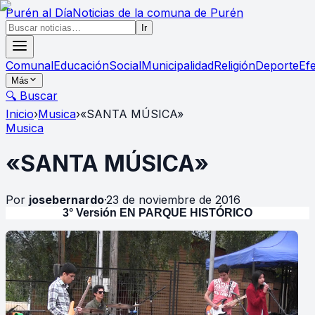
Purén
al Día
Noticias de la comuna de Purén
Ir
Comunal
Educación
Social
Municipalidad
Religión
Deporte
Ef
Más
🔍 Buscar
Inicio
›
Musica
›
«SANTA MÚSICA»
Musica
«SANTA MÚSICA»
Por
josebernardo
·
23 de noviembre de 2016
3° Versión
EN PARQUE HISTÓRICO